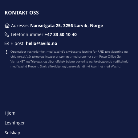
KONTAKT OSS
Adresse:
Nansetgata 25, 3256 Larvik, Norge
Telefonnummer:
​+47 33 50 10 40
E-post:
hello@avilo.no
Optimaliser vaskeridriften med Washd's skybaserte løsning for RFID tekstilsporing og
chip tekstil. Vår teknologi integrerer sømløst med systemer som PowerOffice Go,
Visma.NET, og Tripletex, og tilbyr effektiv beboersortering og forebyggende vedlikehold
med Washd Prevent. Styrk effektivitet og bærekraft i din virksomhet med Washd.
Hjem
Løsninger
Selskap