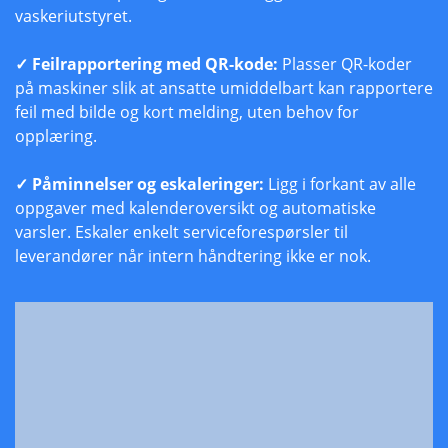
vaskeriutstyret.
✓ Feilrapportering med QR-kode:
Plasser QR-koder
på maskiner slik at ansatte umiddelbart kan rapportere
feil med bilde og kort melding, uten behov for
opplæring.
✓ Påminnelser og eskaleringer:
Ligg i forkant av alle
oppgaver med kalenderoversikt og automatiske
varsler. Eskaler enkelt serviceforespørsler til
leverandører når intern håndtering ikke er nok.